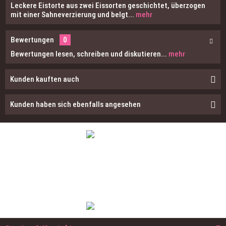
Leckere Eistorte aus zwei Eissorten geschichtet, überzogen
mit einer Sahneverzierung und belgt...
mehr
Bewertungen
0
Bewertungen lesen, schreiben und diskutieren...
mehr
Kunden kauften auch
Kunden haben sich ebenfalls angesehen
Besuchen Sie uns auch in einer unserer
Filialen und genießen Sie vor Ort unser
schmackhaftes Eis!