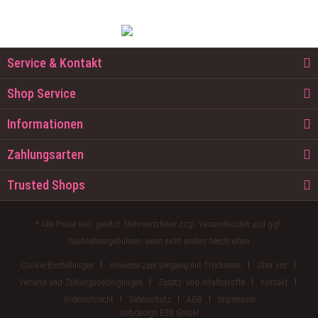
Service & Kontakt
Shop Service
Informationen
Zahlungsarten
Trusted Shops
* Alle Preise inkl. gesetzl. Mehrwertsteuer zzgl.
Versandkosten
und ggf.
Nachnahmegebühren, wenn nicht anders beschrieben
Cookie-Einstellungen
Hinweise zum Umgang mit Trockeneis
Über uns
Versand und Zahlungsbedingungen
Zusatz- und Inhaltsstoffe
Kontakt
Widerrufsrecht
Datenschutz
AGB
Impressum
Webdesign EDB GmbH