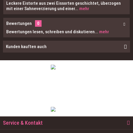
Leckere Eistorte aus zwei Eissorten geschichtet, überzogen
mit einer Sahneverzierung und einer...
mehr
Bewertungen
0
Bewertungen lesen, schreiben und diskutieren...
mehr
Kunden kauften auch
Besuchen Sie uns auch in einer unserer
Filialen und genießen Sie vor Ort unser
schmackhaftes Eis!
Service & Kontakt