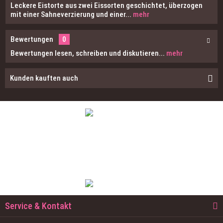
Leckere Eistorte aus zwei Eissorten geschichtet, überzogen
mit einer Sahneverzierung und einer...
mehr
Bewertungen
0
Bewertungen lesen, schreiben und diskutieren...
mehr
Kunden kauften auch
Besuchen Sie uns auch in einer unserer
Filialen und genießen Sie vor Ort unser
schmackhaftes Eis!
Service & Kontakt